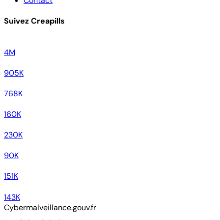
Contact
Suivez Creapills
4M
905K
768K
160K
230K
90K
151K
143K
Cybermalveillance.gouv.fr