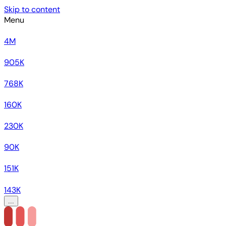
Skip to content
Menu
4M
905K
768K
160K
230K
90K
151K
143K
...