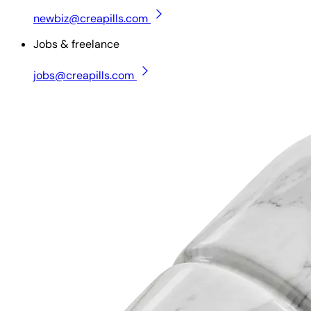
newbiz@creapills.com
Jobs & freelance
jobs@creapills.com