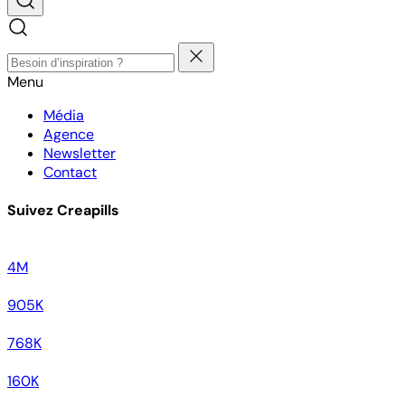
Menu
Média
Agence
Newsletter
Contact
Suivez Creapills
4M
905K
768K
160K