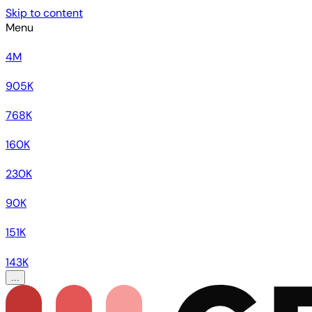
Skip to content
Menu
4M
905K
768K
160K
230K
90K
151K
143K
...