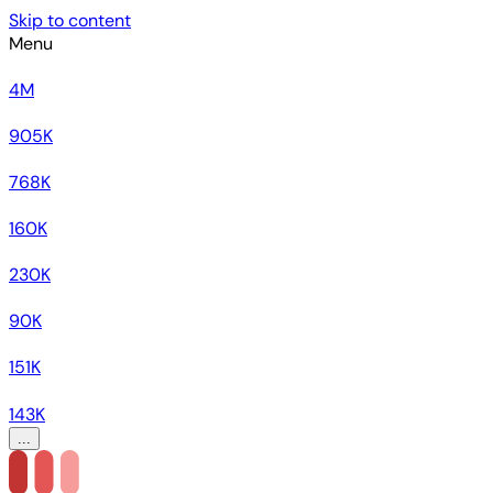
Skip to content
Menu
4M
905K
768K
160K
230K
90K
151K
143K
...