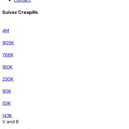
Contact
Suivez Creapills
4M
905K
768K
160K
230K
90K
151K
143K
V and B