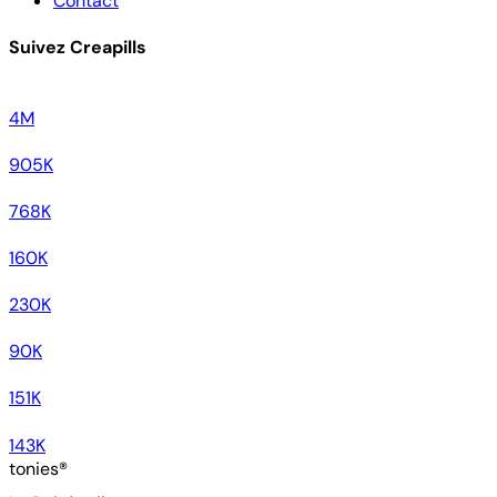
Contact
Suivez Creapills
4M
905K
768K
160K
230K
90K
151K
143K
tonies®