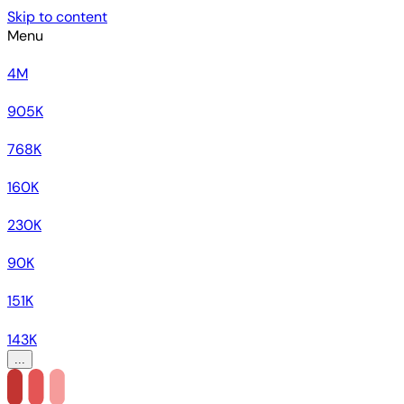
Skip to content
Menu
4M
905K
768K
160K
230K
90K
151K
143K
...